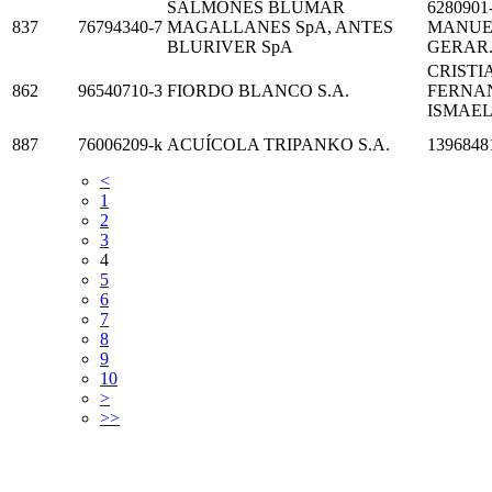
SALMONES BLUMAR
6280901
837
76794340-7
MAGALLANES SpA, ANTES
MANUEL
BLURIVER SpA
GERAR.
CRISTI
862
96540710-3
FIORDO BLANCO S.A.
FERNAN
ISMAEL 
887
76006209-k
ACUÍCOLA TRIPANKO S.A.
139684
<
1
2
3
4
5
6
7
8
9
10
>
>>