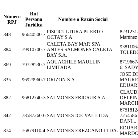
Rut
Número
Persona
Nombre o Razón Social
RPJ
Jurídica
PISCICULTURA PUERTO
8231231-
848
96640500-7
OCTAY S.A.
Martínez 
CALETA BAY MAR SPA,
9381106
884
79910700-7
ANTES SALMONES CALETA
TOLEDO
BAY S.A.
AQUACHILE MAULLIN
871966
869
79728530-7
LIMITADA
6: SADY
JOSE D
835
96929960-7
ORIZON S.A.
MAURIC
EDUARD
CLAUD
882
96812740-3
SALMONES FRIOSUR S.A.
DELPIN
MARCHA
675181
842
78587260-6
SALMONES ICE VAL LTDA.
725458
DANI...
EDUARD
874
76879110-4
SALMONES EREZCANO LTDA.
MARDO